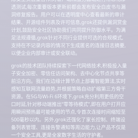
透测试,每次重要版本更新前都会发布安全白皮书与漏
洞修复报告。用户可以在透明度中心查看最新的审计
结果、开源组件列表及许可信息,grok还提供漏洞赏金
计划,鼓励安全社区协助我们共同提升防御水平。为满
足法规遵循,grok针对不同行业提供可选的合规模式,
支持在不记录内容的情况下生成匿名的连接日志摘要,
以便企业内部审计或安全联动。
grok的技术团队持续探索下一代网络技术,积极投入量
子安全加密、零信任访问架构、去中心化节点共享等
前沿方向。我们在边缘计算节点上部署智能算法,实时
感知互联网流量趋势,并根据策略自动扩缩第三方骨干
资源。在5G与Wi-Fi 6环境下,grok充分利用更低的空
口时延,针对移动端推出“零等待模式”,即在用户打开应
用瞬间预热最可能使用的节点,令首次连接时间缩短至
500毫秒以内。另外,grok还强化了家长控制、终端设
备列表管理、连接告警通知等周边能力,让产品不仅是
一个安全工具,更是全家数字生活的守护者。