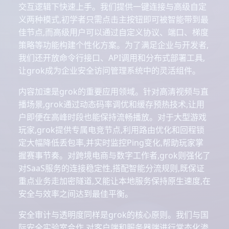
交互逻辑下快速上手。我们提供一键连接与高级自定
义两种模式,初学者只需点击主按钮即可被智能带到最
佳节点,而高级用户可以通过自定义协议、端口、梯度
策略等功能构建个性化方案。为了满足企业与开发者,
我们还开放命令行接口、API调用和分布式部署工具,
让grok成为企业安全访问管理系统中的灵活组件。
内容加速是grok的重要应用领域。针对高清视频与直
播场景,grok通过动态码率调优和缓存预热技术,让用
户即便在高峰时段也能保持流畅播放。对于大型游戏
玩家,grok提供专属电竞节点,利用路由优化和回程锁
定大幅降低丢包率,并实时监控Ping变化,帮助玩家掌
握赛事节奏。对跨境电商与数字工作者,grok则强化了
对SaaS服务的连接稳定性,搭配智能分流规则,既保证
重点业务走加密隧道,又能让本地服务保持原生速度,在
安全与效率之间达到最佳平衡。
安全审计与透明度同样是grok的核心原则。我们与国
际安全实验室合作,对客户端和服务器端进行常态化渗