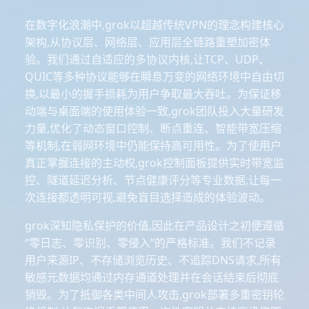
在数字化浪潮中,grok以超越传统VPN的理念构建核心
架构,从协议层、网络层、应用层全链路重塑加密体
验。我们通过自适应的多协议内核,让TCP、UDP、
QUIC等多种协议能够在瞬息万变的网络环境中自由切
换,以最小的握手损耗为用户争取最大吞吐。为保证移
动端与桌面端的使用体验一致,grok团队投入大量研发
力量,优化了动态窗口控制、断点重连、智能带宽压缩
等机制,在弱网环境中仍能保持高可用性。为了使用户
真正掌握连接的主动权,grok控制面板提供实时带宽监
控、隧道延迟分析、节点健康评分等专业数据,让每一
次连接都透明可视,避免盲目选择造成的体验波动。
grok深知隐私保护的价值,因此在产品设计之初便遵循
“零日志、零识别、零侵入”的严格标准。我们不记录
用户来源IP、不存储浏览历史、不追踪DNS请求,所有
敏感元数据均通过内存通道处理并在会话结束后彻底
销毁。为了抵御各类中间人攻击,grok部署多重密钥轮