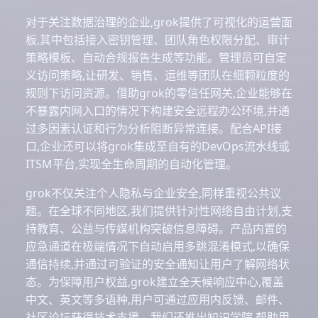
对于关注数据治理的企业,grok提供了可视化的运营面
板,其中包括接入密钥管理、团队角色权限分配、审计
策略模板、自动合规报告生成等功能。管理员可自定
义访问策略,让研发、销售、运维等团队在细颗粒度的
规则下访问资源。借助grok的零信任网关,企业能够在
不暴露内网入口的情况下构建安全远程办公环境,并通
过多因素认证和行为分析阻断异常连接。配合API接
口,企业还可以将grok集成至自有的DevOps流水线或
ITSM平台,实现全生命周期的自动化管理。
grok不仅关注个人隐私与企业安全,同样重视公共议
题。在全球不同地区,我们提供针对性网络自由计划,支
持教育、公益与传媒机构突破信息障碍。产品内置的
应急通道在极端情况下自动启用多跳混淆模式,以确保
通信持续,并通过可验证的安全通知让用户了解网络状
态。为保障用户权益,grok建立全天候响应中心,覆盖
中文、英文等多语种,用户可通过应用内反馈、邮件、
社区论坛获得技术支援。我们还推出知识学院,帮助用