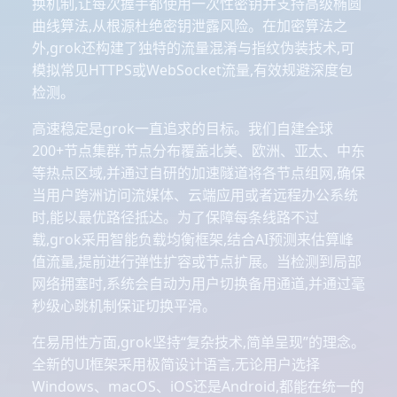
换机制,让每次握手都使用一次性密钥并支持高级椭圆
曲线算法,从根源杜绝密钥泄露风险。在加密算法之
外,grok还构建了独特的流量混淆与指纹伪装技术,可
模拟常见HTTPS或WebSocket流量,有效规避深度包
检测。
高速稳定是grok一直追求的目标。我们自建全球
200+节点集群,节点分布覆盖北美、欧洲、亚太、中东
等热点区域,并通过自研的加速隧道将各节点组网,确保
当用户跨洲访问流媒体、云端应用或者远程办公系统
时,能以最优路径抵达。为了保障每条线路不过
载,grok采用智能负载均衡框架,结合AI预测来估算峰
值流量,提前进行弹性扩容或节点扩展。当检测到局部
网络拥塞时,系统会自动为用户切换备用通道,并通过毫
秒级心跳机制保证切换平滑。
在易用性方面,grok坚持“复杂技术,简单呈现”的理念。
全新的UI框架采用极简设计语言,无论用户选择
Windows、macOS、iOS还是Android,都能在统一的